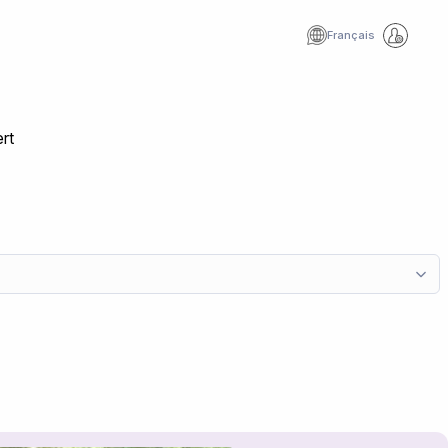
Français
ert