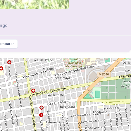
ngo
omparar